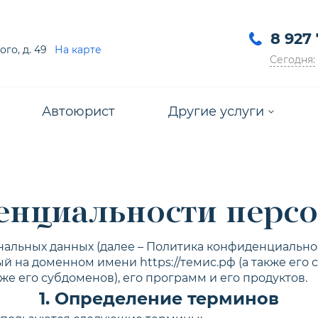
8 927
ого, д. 49
На карте
Сегодня:
Автоюрист
Другие услуги
Арбитражный юрист
Защита прав потребителе
Взыскание задолженности
енциальности перс
альных данных (далее – Политика конфиденциальнос
ый на доменном имени https://темис.рф (а также его 
кже его субдоменов), его программ и его продуктов.
1. Определение терминов