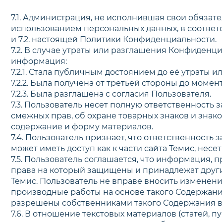
7.1. Администрация, не исполнившая свои обязат
использованием персональных данных, в соответс
и 7.2. настоящей Политики Конфиденциальности.
7.2. В случае утраты или разглашения Конфиден
информация:
7.2.1. Стала публичным достоянием до её утраты и
7.2.2. Была получена от третьей стороны до моме
7.2.3. Была разглашена с согласия Пользователя.
7.3. Пользователь несет полную ответственность 
смежных прав, об охране товарных знаков и знак
содержание и форму материалов.
7.4. Пользователь признает, что ответственность з
может иметь доступ как к части сайта Темис, нес
7.5. Пользователь соглашается, что информация, 
права на который защищены и принадлежат друг
Темис. Пользователь не вправе вносить изменения
производные работы на основе такого Содержания
разрешены собственниками такого Содержания в 
7.6. В отношение текстовых материалов (статей, 