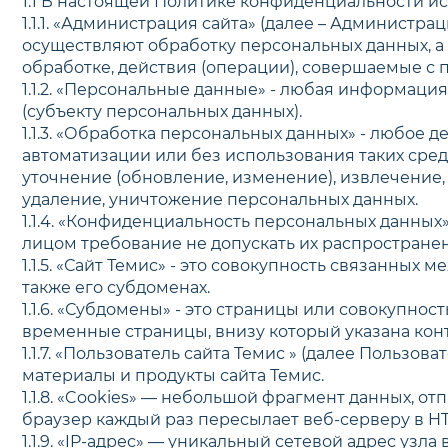
1.1 В настоящей Политике конфиденциальности 
1.1.1. «Администрация сайта» (далее – Администр
осуществляют обработку персональных данных, а
обработке, действия (операции), совершаемые с
1.1.2. «Персональные данные» - любая информац
(субъекту персональных данных).
1.1.3. «Обработка персональных данных» - любое 
автоматизации или без использования таких сред
уточнение (обновление, изменение), извлечение,
удаление, уничтожение персональных данных.
1.1.4. «Конфиденциальность персональных данны
лицом требование не допускать их распространен
1.1.5. «Сайт Темис» - это совокупность связанных 
также его субдоменах.
1.1.6. «Субдомены» - это страницы или совокупно
временные страницы, внизу который указана ко
1.1.7. «Пользователь сайта Темис » (далее Польз
материалы и продукты сайта Темис.
1.1.8. «Cookies» — небольшой фрагмент данных, 
браузер каждый раз пересылает веб-серверу в HT
1.1.9. «IP-адрес» — уникальный сетевой адрес узл