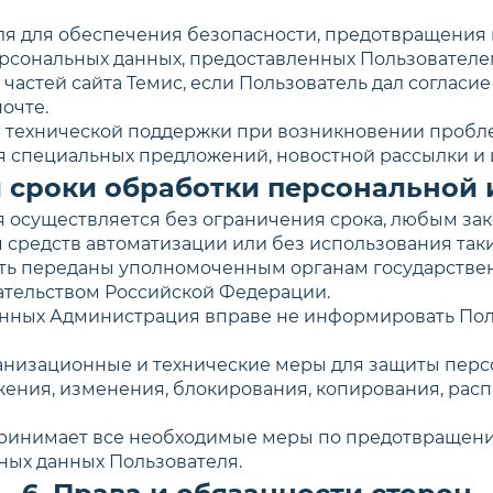
Имя
еля для обеспечения безопасности, предотвращения
ерсональных данных, предоставленных Пользователе
 частей сайта Темис, если Пользователь дал согласие
очте.
Телефон
й технической поддержки при возникновении пробле
сия специальных предложений, новостной рассылки и 
и сроки обработки персонально
ите ваш город
ля осуществляется без ограничения срока, любым з
Сообщение
средств автоматизации или без использования таки
ыть переданы уполномоченным органам государстве
Ваша заявка принята!
ательством Российской Федерации.
данных Администрация вправе не информировать Пол
Скоро с вами свяжется наш менеджер и
ответит на все интересующие вас
анизационные и технические меры для защиты пер
вопросы
жения, изменения, блокирования, копирования, расп
Отправляя форму вы соглашаетесь на
 принимает все необходимые меры по предотвращени
обработку
персональных данных
ных данных Пользователя.