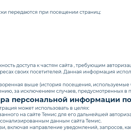
ески передаются при посещении страниц:
жность доступа к частям сайта , требующим авториза
-адресах своих посетителей. Данная информация исп
воренная выше (история посещения, используемые б
ию, за исключением случаев, предусмотренных в п.
ора персональной информации п
рация может использовать в целях:
ванного на сайте Темис для его дальнейшей авториз
Консультация юриста
ерсонализированным данным сайта Темис.
вязи, включая направление уведомлений, запросов, к