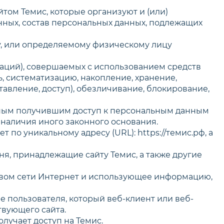
йтом Темис, которые организуют и (или)
нных, состав персональных данных, подлежащих
у, или определяемому физическому лицу
ераций), совершаемых с использованием средств
, систематизацию, накопление, хранение,
тавление, доступ), обезличивание, блокирование,
 иным получившим доступ к персональным данным
 наличия иного законного основания.
т по уникальному адресу (URL): https://темис.рф, а
вня, принадлежащие сайту Темис, а также другие
едством сети Интернет и использующее информацию,
е пользователя, который веб-клиент или веб-
твующего сайта.
олучает доступ на Темис.