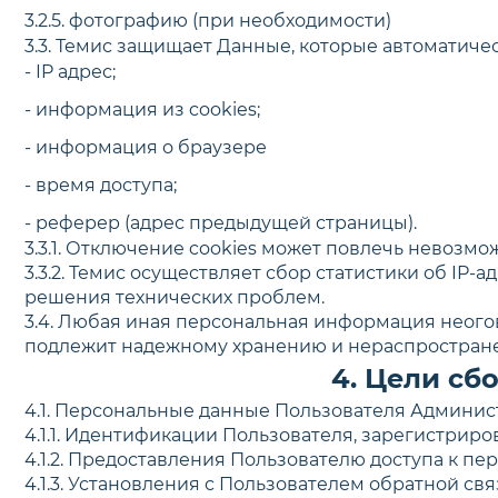
3.2.5. фотографию (при необходимости)
3.3. Темис защищает Данные, которые автоматич
- IP адрес;
- информация из cookies;
- информация о браузере
- время доступа;
- реферер (адрес предыдущей страницы).
3.3.1. Отключение cookies может повлечь невозмо
3.3.2. Темис осуществляет сбор статистики об IP
решения технических проблем.
3.4. Любая иная персональная информация неого
подлежит надежному хранению и нераспространен
4. Цели сб
4.1. Персональные данные Пользователя Админист
4.1.1. Идентификации Пользователя, зарегистриро
4.1.2. Предоставления Пользователю доступа к п
4.1.3. Установления с Пользователем обратной с