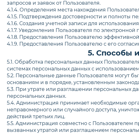
запросов и заявок от Пользователя.
4.1.4. Определения места нахождения Пользоват
4.1.5. Подтверждения достоверности и полноты п
ул. Маяковского, д. 49
4.1.6. Создания учетной записи для использования
4.1.7. Уведомления Пользователя по электронной п
4.1.8. Предоставления Пользователю эффективно
4.1.9. Предоставления Пользователю с его согла
5. Способы 
Выбер
5.1. Обработка персональных данных Пользовате
системах персональных данных с использованием 
5.2. Персональные данные Пользователя могут б
основаниям и в порядке, установленным законод
5.3. При утрате или разглашении персональных 
персональных данных.
5.4. Администрация принимает необходимые орг
неправомерного или случайного доступа, уничто
действий третьих лиц.
5.5. Администрация совместно с Пользователем
вызванных утратой или разглашением персональ