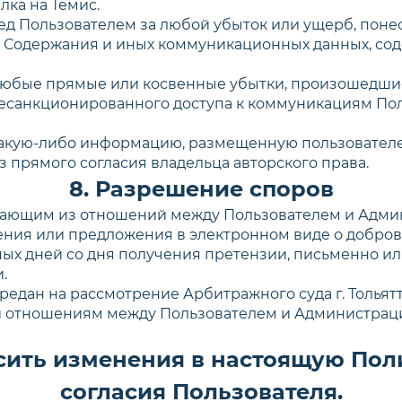
лка на Темис.
ред Пользователем за любой убыток или ущерб, поне
о Содержания и иных коммуникационных данных, сод
а любые прямые или косвенные убытки, произошедши
 несанкционированного доступа к коммуникациям По
 какую-либо информацию, размещенную пользователем
прямого согласия владельца авторского права.
8. Разрешение споров
зникающим из отношений между Пользователем и Адм
ния или предложения в электронном виде о добров
рных дней со дня получения претензии, письменно и
.
редан на рассмотрение Арбитражного суда г. Тольятт
 и отношениям между Пользователем и Администрац
осить изменения в настоящую По
согласия Пользователя.