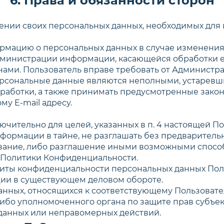
6. Права и обязанности сторон
Задать вопрос
ении своих персональных данных, необходимых для и
Стоимость консультации - 1000р
формацию о персональных данных в случае изменени
Пожалуйста, корректно заполните поля:
 Администрации информации, касающейся обработки е
имя и телефон.
нами. Пользователь вправе требовать от Администра
персональные данные являются неполными, устаревш
аботки, а также принимать предусмотренные законо
у E-mail адресу.
ючительно для целей, указанных в п. 4 настоящей 
нформации в тайне, не разглашать без предваритель
кование, либо разглашение иными возможными спос
ей Политики Конфиденциальности.
щиты конфиденциальности персональных данных Поль
ции в существующем деловом обороте.
данных, относящихся к соответствующему Пользоват
либо уполномоченного органа по защите прав субъе
данных или неправомерных действий.