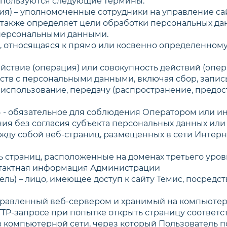
используются следующие термины:
ация) – уполномоченные сотрудники на управление са
 также определяет цели обработки персональных да
 персональными данными.
ия, относящаяся к прямо или косвенно определенном
действие (операция) или совокупность действий (оп
ств с персональными данными, включая сбор, запись
 использование, передачу (распространение, предос
х» - обязательное для соблюдения Оператором или
ия без согласия субъекта персональных данных или
между собой веб-страниц, размещенных в сети Интерне
сть страниц, расположенные на доменах третьего уро
нтактная информация Администрации
ователь) – лицо, имеющее доступ к сайту Темис, поср
отправленный веб-сервером и хранимый на компьютер
TP-запросе при попытке открыть страницу соответс
а в компьютерной сети, через который Пользователь п