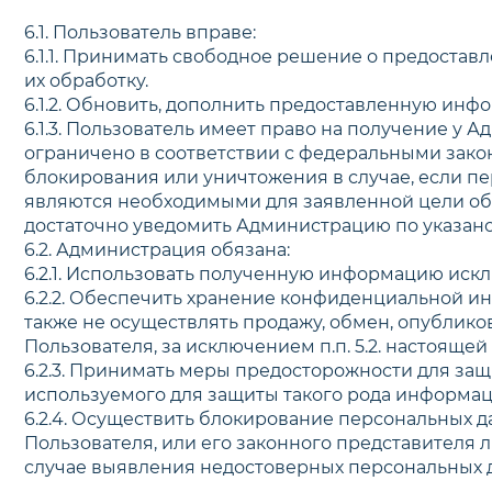
6.1. Пользователь вправе:
6.1.1. Принимать свободное решение о предоставл
их обработку.
6.1.2. Обновить, дополнить предоставленную ин
6.1.3. Пользователь имеет право на получение у
ограничено в соответствии с федеральными зако
блокирования или уничтожения в случае, если 
являются необходимыми для заявленной цели обр
достаточно уведомить Администрацию по указаном
6.2. Администрация обязана:
6.2.1. Использовать полученную информацию искл
6.2.2. Обеспечить хранение конфиденциальной и
также не осуществлять продажу, обмен, опубли
Пользователя, за исключением п.п. 5.2. настоящ
6.2.3. Принимать меры предосторожности для за
используемого для защиты такого рода информа
6.2.4. Осуществить блокирование персональных 
Пользователя, или его законного представителя 
случае выявления недостоверных персональных 